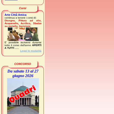
Corsi
Arte Città Amica
continua a tenere i corsi di:
Disegno, Pittura ad olio,
Acquerello, Acrilico, Sbalzo
su metallo, Incisione.
E' possibile iscriversi durante
tutto il corso dell'anno
APERTI
A TUTTI .....
Leggi le modalità
CONCORSO
Da sabato 13 al 27
giugno 2026