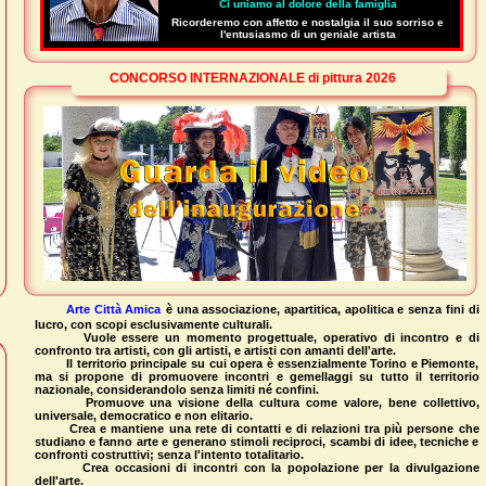
Ci uniamo al dolore della famiglia
Ricorderemo con affetto e nostalgia il suo sorriso e
l'entusiasmo di un geniale artista
CONCORSO INTERNAZIONALE di pittura 2026
Arte Città Amica
è una associazione, apartitica, apolitica e senza fini di
lucro, con scopi esclusivamente culturali.
Vuole essere un momento progettuale, operativo di incontro e di
confronto tra artisti, con gli artisti, e artisti con amanti dell'arte.
Il territorio principale su cui opera è essenzialmente Torino e Piemonte,
ma si propone di promuovere incontri e gemellaggi su tutto il territorio
nazionale, considerandolo senza limiti né confini.
Promuove una visione della cultura come valore, bene collettivo,
universale, democratico e non elitario.
Crea e mantiene una rete di contatti e di relazioni tra più persone che
studiano e fanno arte e generano stimoli reciproci, scambi di idee, tecniche e
confronti costruttivi; senza l'intento totalitario.
Crea occasioni di incontri con la popolazione per la divulgazione
dell'arte.