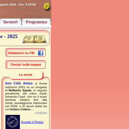
gosto 2026 - Ore: 9:29:56
Incontri
Programma
 - 2025
Vediamoci su FB!
Cercaci sulla mappa
La storia
Arte Città Amica
si forma
nell'anno 2001 su un progetto
di
Raffaella Spada
, in seguito
presidente, dal critico d'arte
Armando Capri, che ne è stato
direttore artistico fino alla
morte, sopraggiunta improvvisa
nel 2006, e di alcuni artisti tra
cui
Isidoro Cottino
....
continua
Guarda il Filmato