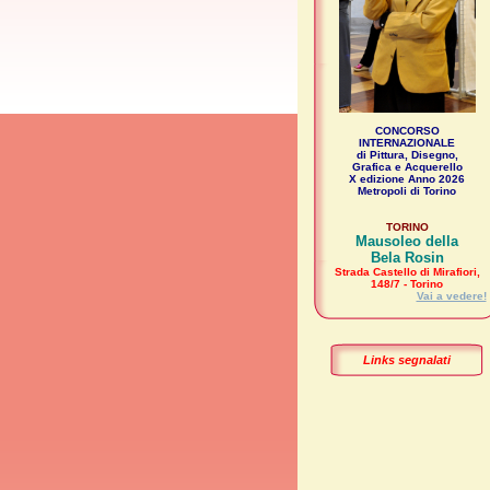
CONCORSO
INTERNAZIONALE
di Pittura, Disegno,
Grafica e Acquerello
X edizione Anno 2026
Metropoli di Torino
TORINO
Mausoleo della
Bela Rosin
Strada Castello di Mirafiori,
148/7 - Torino
Vai a vedere!
Links segnalati