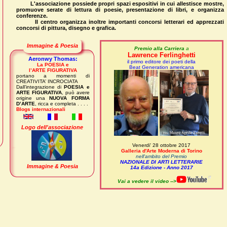
L'associazione possiede propri spazi espositivi in cui allestisce mostre,
promuove serate di lettura di poesie, presentazione di libri, e organizza
conferenze.
Il centro organizza inoltre importanti concorsi letterari ed apprezzati
concorsi di pittura, disegno e grafica.
Immagine & Poesia
Premio alla Carriera
a
Lawrence Ferlinghetti
Aeronwy Thomas:
il primo editore dei poeti della
La POESIA e
Beat Generation americana
l’ARTE FIGURATIVA
portano a momenti di
CREATIVITA’ INCROCIATA
Dall’integrazione di
POESIA e
ARTE FIGURATIVA
, può avere
origine una
NUOVA FORMA
D’ARTE
, ricca e completa . . . .
Blogs internazionali
Logo dell'associazione
Venerdi' 28 ottobre 2017
Galleria d'Arte Moderna di Torino
nell'ambito del Premio
NAZIONALE DI ARTI LETTERARIE
Immagine & Poesia
14a Edizione - Anno 2017
Vai a vedere il video -->