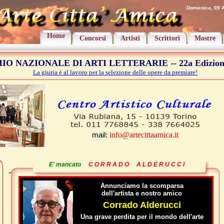
Domenica, 09 A
Home
Concorsi
Artisti
Scrittori
Mostre
IO NAZIONALE DI ARTI LETTERARIE -- 22a Edizione
La giuria è al lavoro per la selezione delle opere da premiare!
mail:
info@artecittaamica.it
E' mancato
C O R R A D O A L D E R U C C I
-
Annunciamo la scomparsa
dell'artista e nostro amico
Corrado Alderucci
Una grave perdita per il mondo dell'arte