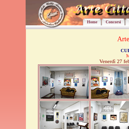
Home
Concorsi
Art
CU
M
Venerdì 27 fe