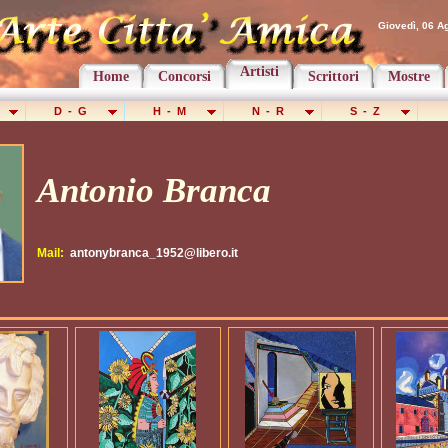
Giovedì, 06 Ag
Artisti
Home
Concorsi
Scrittori
Mostre
C
D - G
H - M
N - R
S - Z
Antonio Branca
Mail:
antonybranca_1952@libero.it