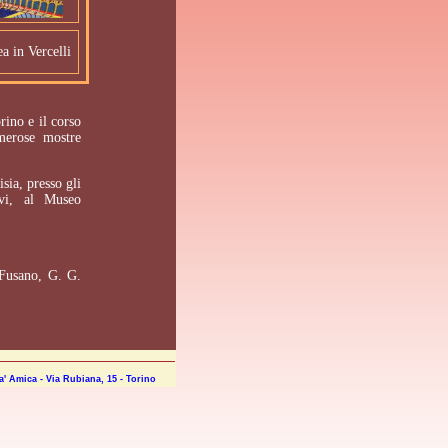
a in Vercelli
rino e il corso
merose mostre
sia, presso gli
rvi, al Museo
 Fusano, G. G.
ta' Amica - Via Rubiana, 15 - Torino