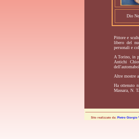
Dio Ne
Pittore e scul
libero del n
personali e col
A Torino, in p
Antichi Chio
dell'automabol
Altre mostre a
Ha ottenuto n
Massara, N. Ta
Sito realizzato da:
Pietro Giorgio 