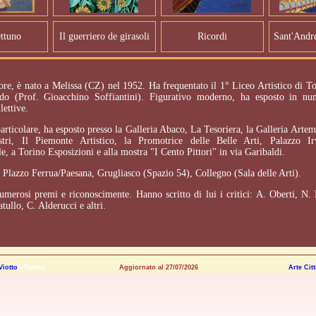
ttuno
Il guerriero de girasoli
Ricordi
Sant'Andre
tore, è nato a Melissa (CZ) nel 1952. Ha frequentato il 1° Liceo Artistico di To
udo (Prof. Gioacchino Soffiantini). Figurativo moderno, ha esposto in nu
lettive.
articolare, ha esposto presso la Galleria Abaco, La Tesoriera, la Galleria Artemi
stri, Il Piemonte Artistico, la Promotrice delle Belle Arti, Palazzo I
e, a Torino Esposizioni e alla mostra "I Cento Pittori" in via Garibaldi.
 Plazzo Ferrua/Paesana, Grugliasco (Spazio 54), Collegno (Sala delle Arti).
umerosi premi e riconoscimente. Hanno scritto di lui i critici: A. Oberti, N.
tullo, C. Alderucci e altri.
Viotto
- Torino
Aggiornato al 27/07/2026
Arte Cit