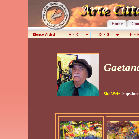
Home
Con
Elenco Artisti
A - C
D - G
H -
Gaetan
Sito Web:
http://lan